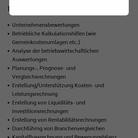
Unternehmensberatung
Steuererklärungen
Selbstanzeige/Rechtsbehelf
Unternehmensbewertungen
Betriebliche Kalkulationshilfen (wie
Erben und Schenken
Gemeinkostenumlagen etc.)
Unternehmensberatung
Analyse der betriebswirtschaftlichen
Steuerberatung/-gestaltung
Auswertungen
Planungs-, Prognose- und
Vermögens-/Finanzierungsberatung
Vergleichsrechnungen
Existenzgründung
Erstellung/Unterstützung Kosten- und
Leistungsrechnung
Internationales Steuerrecht
Erstellung von Liquiditäts- und
Service
Investitionsrechnungen
Erstellung von Rentabilitätsrechnungen
Karriere
Durchführng von Branchenvergleichen
Kontakt
Kapitalflussrechnung und Bewegungsbilanz