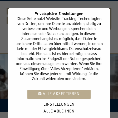
Privatsphäre-Einstellungen
Diese Seite nutzt Website-Tracking-Technologien
von Dritten, um ihre Dienste anzubieten, stetig zu
verbessern und Werbung entsprechend den
Interessen der Nutzer anzuzeigen. In diesem
Zusammenhang ist es möglich, dass Daten in
unsichere Drittstaaten übermittelt werden, in denen
kein mit der EU vergleichbares Datenschutzniveau
besteht. Ebenfalls ist es hierbei möglich dass
Informationen ins Endgerät der Nutzer gespeichert
Startseite
oder aus diesem ausgelesen werden. Wenn Sie Ihre
Einwilligung über "Alles Akzeptieren" erklären,
Unsere Kanzlei
können Sie diese jederzeit mit Wirkung für die
Zukunft widerrufen oder ändern.
Unsere Leistungen
ALLE AKZEPTIEREN
Unsere Leistungen
EINSTELLUNGEN
Finanz-/Lohnbuchhaltung
Ihre Ziele sind unsere Motivation.
ALLE ABLEHNEN
Jahresabschluss